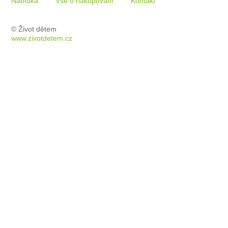
Nabídka
Vše o nakupování
Kontakt
© Život dětem
www.zivotdetem.cz