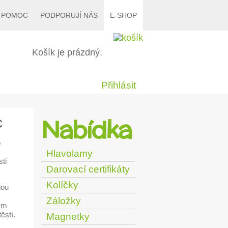
O POMOC
PODPORUJÍ NÁS
E-SHOP
Košík je prázdný.
Přihlásit
Nabídka
c
o
Hlavolamy
ti
Darovací certifikáty
Kolíčky
nou
Záložky
ým
ěstí.
Magnetky