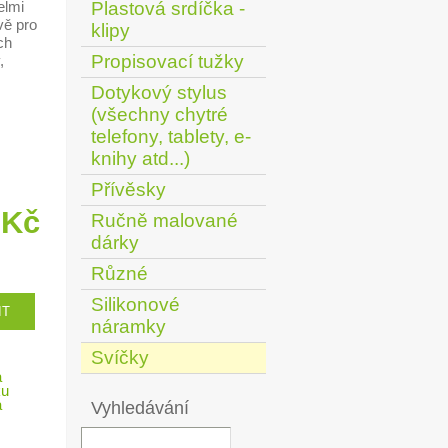
elmi
Plastová srdíčka -
vě pro
klipy
ch
Propisovací tužky
,
Dotykový stylus
(všechny chytré
telefony, tablety, e-
knihy atd...)
Přívěsky
 Kč
Ručně malované
dárky
Různé
Silikonové
náramky
Svíčky
Vyhledávání