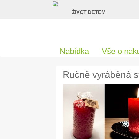
Nabídka
Vše o nak
Ručně vyráběná sv