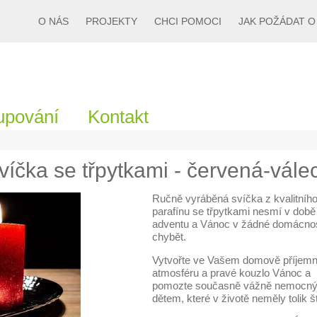
O NÁS
PROJEKTY
CHCI POMOCI
JAK POŽÁDAT 
upování
Kontakt
íčka se třpytkami - červená-vále
Ručně vyráběná svíčka z kvalitníh
parafínu se třpytkami nesmí v době
adventu a Vánoc v žádné domácnos
chybět.
Vytvořte ve Vašem domově příjem
atmosféru a pravé kouzlo Vánoc a
pomozte současně vážně nemocn
dětem, které v životě neměly tolik št