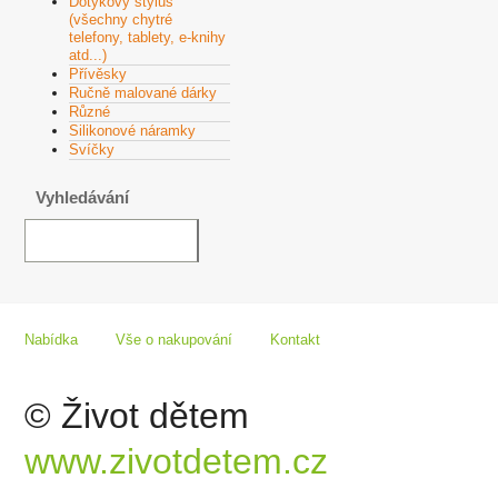
Dotykový stylus
(všechny chytré
telefony, tablety, e-knihy
atd...)
Přívěsky
Ručně malované dárky
Různé
Silikonové náramky
Svíčky
Vyhledávání
Nabídka
Vše o nakupování
Kontakt
© Život dětem
www.zivotdetem.cz