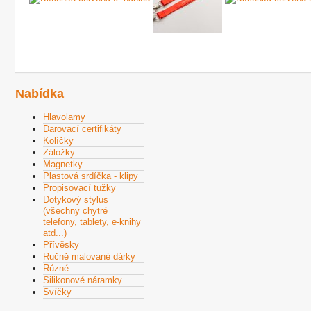
Nabídka
Hlavolamy
Darovací certifikáty
Kolíčky
Záložky
Magnetky
Plastová srdíčka - klipy
Propisovací tužky
Dotykový stylus
(všechny chytré
telefony, tablety, e-knihy
atd...)
Přívěsky
Ručně malované dárky
Různé
Silikonové náramky
Svíčky